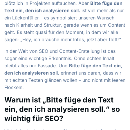
plötzlich in Projekten auftauchen. Aber
Bitte füge den
Text ein, den ich analysieren soll.
ist viel mehr als nur
ein Lückenfüller – es symbolisiert unseren Wunsch
nach Klarheit und Struktur, gerade wenn es um Content
geht. Es steht quasi für den Moment, in dem wir alle
sagen: „Hey, ich brauche mehr Infos, jetzt aber flott!“
In der Welt von SEO und Content-Erstellung ist das
sogar eine wichtige Erkenntnis: Ohne echten Inhalt
bleibt alles nur Fassade. Und
Bitte füge den Text ein,
den ich analysieren soll.
erinnert uns daran, dass wir
mit echten Texten glänzen wollen – und nicht mit leeren
Floskeln.
Warum ist „Bitte füge den Text
ein, den ich analysieren soll.“ so
wichtig für SEO?