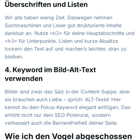
Überschriften und Listen
Wir alle haben wenig Zeit. Deswegen nehmen
Suchmaschinen und Leser gut strukturierte Inhalte
dankbar an. Nutze
für deine Hauptabschnitte und
<h2>
für Unterpunkte. Listen und kurze Absätze
<h3>
lockern den Text auf und machen’s leichter, dran zu
bleiben.
4. Keyword im Bild-Alt-Text
verwenden
Bilder sind zwar das Salz in der Content-Suppe, aber
sie brauchen auch Liebe – sprich: ALT-Texte! Hier
kannst du dein Fokus-Keyword elegant einfügen. Das
erhöht nicht nur dein SEO-Potenzial, sondern
verbessert auch die Barrierefreiheit deiner Seite.
Wie ich den Vogel abgeschossen