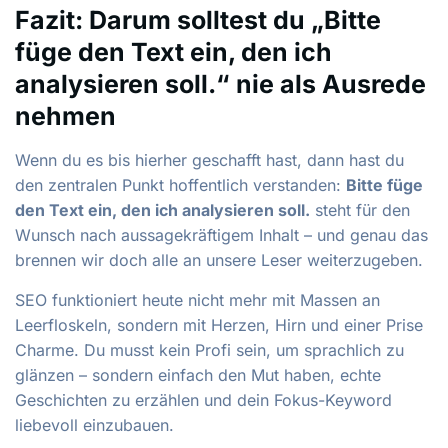
Fazit: Darum solltest du „Bitte
füge den Text ein, den ich
analysieren soll.“ nie als Ausrede
nehmen
Wenn du es bis hierher geschafft hast, dann hast du
den zentralen Punkt hoffentlich verstanden:
Bitte füge
den Text ein, den ich analysieren soll.
steht für den
Wunsch nach aussagekräftigem Inhalt – und genau das
brennen wir doch alle an unsere Leser weiterzugeben.
SEO funktioniert heute nicht mehr mit Massen an
Leerfloskeln, sondern mit Herzen, Hirn und einer Prise
Charme. Du musst kein Profi sein, um sprachlich zu
glänzen – sondern einfach den Mut haben, echte
Geschichten zu erzählen und dein Fokus-Keyword
liebevoll einzubauen.