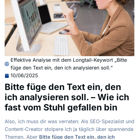
Effektive Analyse mit dem Longtail-Keywort „Bitte
füge den Text ein, den ich analysieren soll.“
10/06/2025
Bitte füge den Text ein, den
ich analysieren soll. – Wie ich
fast vom Stuhl gefallen bin
Also, ich muss dir was verraten: Als SEO-Spezialist und
Content-Creator stolpere ich ja täglich über spannende
Themen. Aber
Bitte füge den Text ein, den ich