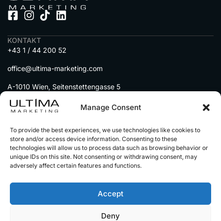
KONTAKT
+43 1 / 44 200 52
office@ultima-marketing.com
A-1010 Wien, Seitenstettengasse 5
MENU
Manage Consent
DIENSTLEISTUNGEN
To provide the best experiences, we use technologies like cookies to
IMMOBILIEN auf Social Media
store and/or access device information. Consenting to these
technologies will allow us to process data such as browsing behavior or
AUTOHÄNDLER auf Social Media
unique IDs on this site. Not consenting or withdrawing consent, may
UNSERE PARTNER
adversely affect certain features and functions.
Accept
© 2025 Alle Rechte vorbehalten
Impressum
Deny
Datenschutz