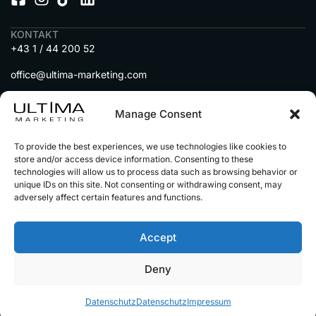
KONTAKT
+43 1 / 44 200 52
office@ultima-marketing.com
A-1010 Wien, Seitenstettengasse 5
Manage Consent
MENU
To provide the best experiences, we use technologies like cookies to
DIENSTLEISTUNGEN
store and/or access device information. Consenting to these
IMMOBILIEN auf Social Media
technologies will allow us to process data such as browsing behavior or
unique IDs on this site. Not consenting or withdrawing consent, may
adversely affect certain features and functions.
AUTOHÄNDLER auf Social Media
UNSERE PARTNER
Accept
Deny
© 2025 Alle Rechte vorbehalten
Impressum
Datenschutz
Alle Preise sind netto zzgl.
Datenschutz
Datenschutz
Impressum
gestzl. Mwst