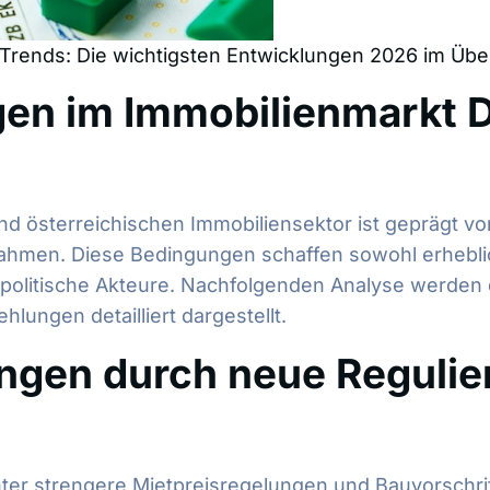
Trends: Die wichtigsten Entwicklungen 2026 im Über
gen im Immobilienmarkt 
d österreichischen Immobiliensektor ist geprägt vo
ahmen. Diese Bedingungen schaffen sowohl erhebl
olitische Akteure. Nachfolgenden Analyse werden d
ungen detailliert dargestellt.
ungen durch neue Reguli
ter strengere Mietpreisregelungen und Bauvorschrif