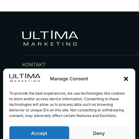
KONTAKT
+43 1 / 44 200 52
Manage Consent
office@ultima-marketing.com
To provide the best experiences, we use technologies like cookies
A-1010 Wien, Seitenstettengasse 5
to store and/or access device information. Consenting to these
technologies will allow us to process data such as browsing
behavior or unique IDs on this site. Not consenting or withdrawing
consent, may adversely affect certain features and functions.
Accept
Deny