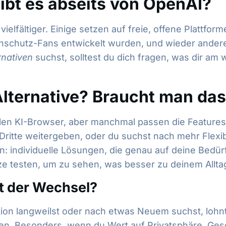
ibt es abseits von OpenAI?
lfältiger. Einige setzen auf freie, offene Plattforme
atenschutz-Fans entwickelt wurden, und wieder ander
rnativen
suchst, solltest du dich fragen, was dir am w
Alternative? Braucht man da
len KI-Browser, aber manchmal passen die Features ei
itte weitergeben, oder du suchst nach mehr Flexibili
en: individuelle Lösungen, die genau auf deine Bed
e testen, um zu sehen, was besser zu deinem Alltag
t der Wechsel?
n langweilst oder nach etwas Neuem suchst, lohnt e
n. Besonders, wenn du Wert auf Privatsphäre, Gesch