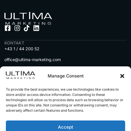
KONTAKT
+43 1 / 44 200 52
office@ultima-marketing.com
A-1010 Wien, Seitenstettengasse 5
Manage Consent
MENU
To provide the best experiences, we use technologies like cookies to
DIENSTLEISTUNGEN
store and/or access device information. Consenting to these
IMMOBILIEN auf Social Media
technologies will allow us to process data such as browsing behavior or
unique IDs on this site. Not consenting or withdrawing consent, may
adversely affect certain features and functions.
AUTOHÄNDLER auf Social Media
UNSERE PARTNER
Accept