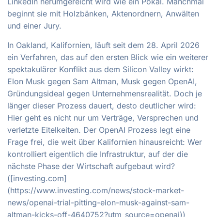
LinkedIn herumgereicht wird wie ein Pokal. Manchmal
beginnt sie mit Holzbänken, Aktenordnern, Anwälten
und einer Jury.
In Oakland, Kalifornien, läuft seit dem 28. April 2026
ein Verfahren, das auf den ersten Blick wie ein weiterer
spektakulärer Konflikt aus dem Silicon Valley wirkt:
Elon Musk gegen Sam Altman, Musk gegen OpenAI,
Gründungsideal gegen Unternehmensrealität. Doch je
länger dieser Prozess dauert, desto deutlicher wird:
Hier geht es nicht nur um Verträge, Versprechen und
verletzte Eitelkeiten. Der OpenAI Prozess legt eine
Frage frei, die weit über Kalifornien hinausreicht: Wer
kontrolliert eigentlich die Infrastruktur, auf der die
nächste Phase der Wirtschaft aufgebaut wird?
([investing.com]
(https://www.investing.com/news/stock-market-
news/openai-trial-pitting-elon-musk-against-sam-
altman-kicks-off-4640752?utm_source=openai))