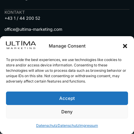
KONTAKT
+43 1 / 44 200 52
office@ultima-marketing.com
A-1010 Wien, Seitenstettengasse 5
Manage Consent
MENU
To provide the best experiences, we use technologies like cookies to
DIENSTLEISTUNGEN
store and/or access device information. Consenting to these
IMMOBILIEN auf Social Media
technologies will allow us to process data such as browsing behavior or
unique IDs on this site. Not consenting or withdrawing consent, may
AUTOHÄNDLER auf Social Media
adversely affect certain features and functions.
UNSERE PARTNER
Accept
Deny
© 2025 Alle Rechte vorbehalten
Impressum
Datenschutz
Alle Preise sind netto zzgl.
Datenschutz
Datenschutz
Impressum
gestzl. Mwst