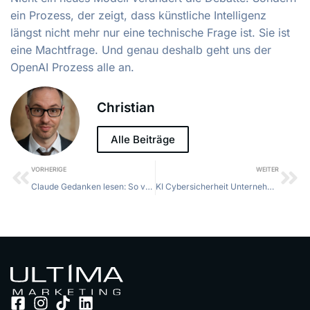
ein Prozess, der zeigt, dass künstliche Intelligenz
längst nicht mehr nur eine technische Frage ist. Sie ist
eine Machtfrage. Und genau deshalb geht uns der
OpenAI Prozess alle an.
Christian
Alle Beiträge
VORHERIGE
WEITER
Claude Gedanken lesen: So versteht die KI deine Prompts
KI Cybersicherheit Unternehmen: Schutz vor modernen Bedrohungen