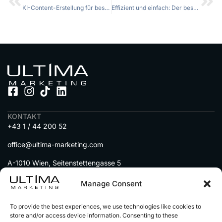
KI-Content-Erstellung für besseres Google Ranking: So gelingt es!
Effizient und einfach: Der beste WordPress KI Website-Generator 2024
KONTAKT
+43 1 / 44 200 52
office@ultima-marketing.com
A-1010 Wien, Seitenstettengasse 5
MENU
Manage Consent
DIENSTLEISTUNGEN
To provide the best experiences, we use technologies like cookies to
IMMOBILIEN auf Social Media
store and/or access device information. Consenting to these