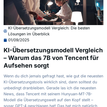
KI-Übersetzungsmodell Vergleich: Die besten
Lösungen im Überblick
01/09/2025
KI-Übersetzungsmodell Vergleich
– Warum das 7B von Tencent für
Aufsehen sorgt
Wenn du dich jemals gefragt hast, wie gut die neuesten
KI-Übersetzungstools wirklich sind, dann solltest du
unbedingt dranbleiben. Gerade las ich die neuesten
News, dass Tencent mit seinem Hunyuan-MT-7B-
Modell die Übersetzungswelt auf den Kopf stellt –
sogar GPT-4 geschlagen hat! Das hat mich natürlich