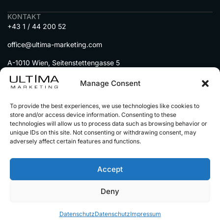
KONTAKT
+43 1 / 44 200 52
office@ultima-marketing.com
A-1010 Wien, Seitenstettengasse 5
MENU
Manage Consent
DIENSTLEISTUNGEN
To provide the best experiences, we use technologies like cookies to
IMMOBILIEN auf Social Media
store and/or access device information. Consenting to these
technologies will allow us to process data such as browsing behavior or
AUTOHÄNDLER auf Social Media
unique IDs on this site. Not consenting or withdrawing consent, may
UNSERE PARTNER
adversely affect certain features and functions.
Accept
© 2025 Alle Rechte vorbehalten
Impressum
Deny
Datenschutz
Alle Preise sind netto zzgl.
gestzl. Mwst
Datenschutz
Datenschutz
Impressum