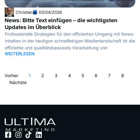
Christian
03/04/2026
News: Bitte Text einfügen – die wichtigsten
Updates im Überblick
Professionelle Strategien für den effizienten Umgang mit News-
Inhalten In der heutigen schnelllebigen Medienlandschaft ist die
effiziente und qualitätsbewusste Verarbeitung von
WEITERLESEN
Vorher
1
2
3
4
5
6
7
8
Nächste