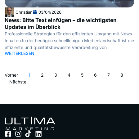
Christian
03/04/2026
News: Bitte Text einfügen – die wichtigsten
Updates im Überblick
Professionelle Strategien für den effizienten Umgang mit News-
Inhalten In der heutigen schnelllebigen Medienlandschaft ist die
effiziente und qualitätsbewusste Verarbeitung von
WEITERLESEN
Vorher
1
2
3
4
5
6
7
8
Nächste