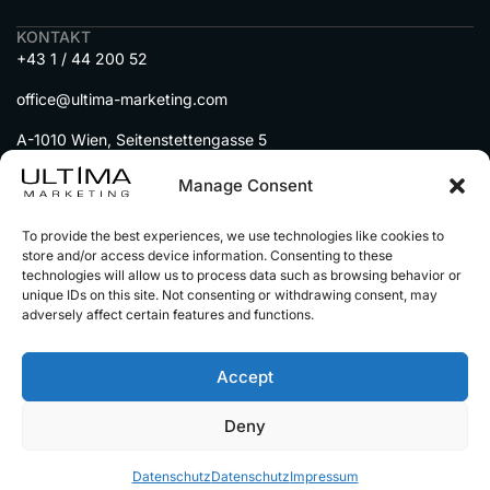
KONTAKT
+43 1 / 44 200 52
office@ultima-marketing.com
A-1010 Wien, Seitenstettengasse 5
MENU
Manage Consent
DIENSTLEISTUNGEN
To provide the best experiences, we use technologies like cookies to
IMMOBILIEN auf Social Media
store and/or access device information. Consenting to these
technologies will allow us to process data such as browsing behavior or
AUTOHÄNDLER auf Social Media
unique IDs on this site. Not consenting or withdrawing consent, may
UNSERE PARTNER
adversely affect certain features and functions.
Accept
© 2025 Alle Rechte vorbehalten
Impressum
Deny
Datenschutz
Alle Preise sind netto zzgl.
gestzl. Mwst
Datenschutz
Datenschutz
Impressum