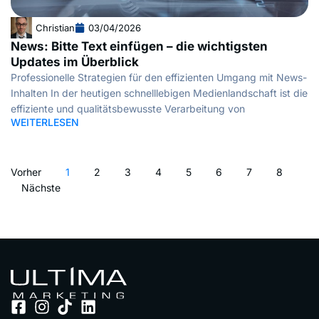
Christian
03/04/2026
News: Bitte Text einfügen – die wichtigsten
Updates im Überblick
Professionelle Strategien für den effizienten Umgang mit News-
Inhalten In der heutigen schnelllebigen Medienlandschaft ist die
effiziente und qualitätsbewusste Verarbeitung von
WEITERLESEN
Vorher
1
2
3
4
5
6
7
8
Nächste