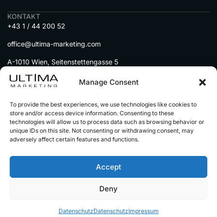
KONTAKT
+43 1 / 44 200 52
office@ultima-marketing.com
A-1010 Wien, Seitenstettengasse 5
MENU
Manage Consent
DIENSTLEISTUNGEN
To provide the best experiences, we use technologies like cookies to
IMMOBILIEN auf Social Media
store and/or access device information. Consenting to these
technologies will allow us to process data such as browsing behavior or
AUTOHÄNDLER auf Social Media
unique IDs on this site. Not consenting or withdrawing consent, may
UNSERE PARTNER
adversely affect certain features and functions.
Accept
© 2025 Alle Rechte vorbehalten
Impressum
Deny
Datenschutz
Alle Preise sind netto zzgl.
gestzl. Mwst
Datenschutz
Datenschutz
Impressum