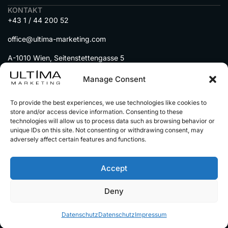
KONTAKT
+43 1 / 44 200 52
office@ultima-marketing.com
A-1010 Wien, Seitenstettengasse 5
MENU
Manage Consent
DIENSTLEISTUNGEN
To provide the best experiences, we use technologies like cookies to
IMMOBILIEN auf Social Media
store and/or access device information. Consenting to these
technologies will allow us to process data such as browsing behavior or
AUTOHÄNDLER auf Social Media
unique IDs on this site. Not consenting or withdrawing consent, may
UNSERE PARTNER
adversely affect certain features and functions.
Accept
© 2025 Alle Rechte vorbehalten
Impressum
Deny
Datenschutz
Alle Preise sind netto zzgl.
gestzl. Mwst
Datenschutz
Datenschutz
Impressum