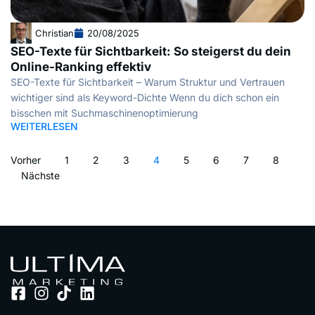
Christian
20/08/2025
SEO-Texte für Sichtbarkeit: So steigerst du dein
Online-Ranking effektiv
SEO-Texte für Sichtbarkeit – Warum Struktur und Vertrauen
wichtiger sind als Keyword-Dichte Wenn du dich schon ein
bisschen mit Suchmaschinenoptimierung
WEITERLESEN
Vorher
1
2
3
4
5
6
7
8
Nächste